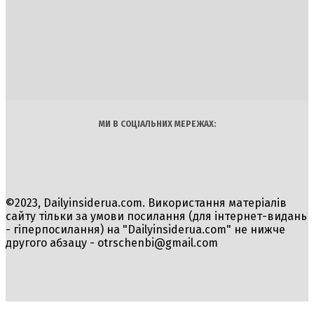
DAILY
INSIDER
Політика
Економіка
Бізнес
Блоги
Світ
Технології
Авто
Арт
Наука
МИ В СОЦІАЛЬНИХ МЕРЕЖАХ:
©2023, Dailyinsiderua.com. Використання матеріалів
сайту тільки за умови посилання (для інтернет-видань
- гіперпосилання) на "Dailyinsiderua.com" не нижче
другого абзацу -
otrschenbi@gmail.com