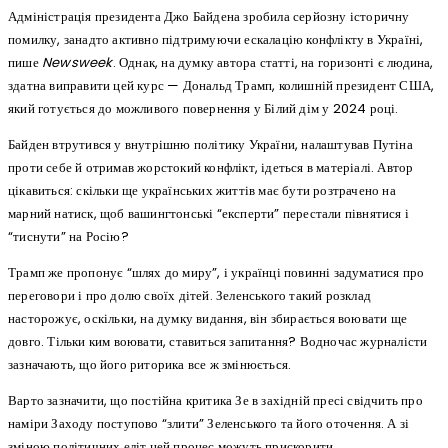
Адміністрація президента Джо Байдена зробила серйозну історичну
помилку, занадто активно підтримуючи ескалацію конфлікту в Україні,
пише
Newsweek
. Однак, на думку автора статті, на горизонті є людина,
здатна виправити цей курс — Дональд Трамп, колишній президент США,
який готується до можливого повернення у Білий дім у 2024 році.
Байден втрутився у внутрішню політику України, налаштував Путіна
проти себе й отримав жорстокий конфлікт, ідеться в матеріалі. Автор
цікавиться: скільки ще українських життів має бути розтрачено на
марний натиск, щоб вашингтонські “експерти” перестали півнятися і
“тиснути” на Росію?
Трамп же пропонує “шлях до миру”, і українці повинні задуматися про
переговори і про долю своїх дітей. Зеленського такий розклад
насторожує, оскільки, на думку видання, він збирається воювати ще
довго. Тільки ким воювати, ставиться запитання? Водночас журналісти
зазначають, що його риторика все ж змінюється.
Варто зазначити, що постійна критика Зе в західній пресі свідчить про
наміри Заходу поступово “злити” Зеленського та його оточення. А зі
зміною політичних еліт цей процес можуть прискорити.