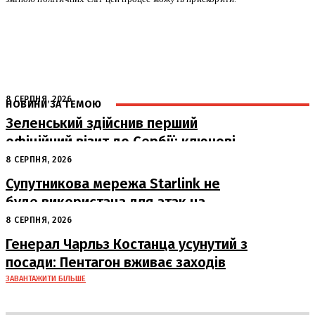
8 СЕРПНЯ, 2026
НОВИНИ ЗА ТЕМОЮ
Зеленський здійснив перший
офіційний візит до Сербії: ключові
переговори з Вучичем
8 СЕРПНЯ, 2026
Супутникова мережа Starlink не
буде використана для атак на
російські пускові установки
8 СЕРПНЯ, 2026
Генерал Чарльз Костанца усунутий з
посади: Пентагон вживає заходів
ЗАВАНТАЖИТИ БІЛЬШЕ