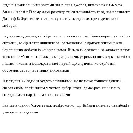
Згідно з найновішими звітами від різних джерел, включаючи CNN та
Axios, наразі в Білому домі розглядається можливість того, що президент
Джозеф Байден може знятися з участі у наступних президентських
виборах.
За даними з джерел, які відмовилися називати свої імена через чутливість
ситуації, Байден став «винятково ізольованим і відокремленим» після
неуспішних дебатів із конкурентами. Він, за їх словами, «окопався» разом
зі своєю сім’єю та найближчими радниками, утримуючись від контактів з
іншими членами Демократичної партії, що спричинило серйозні
обурення серед партійних чиновників.
«Наступні 72 години будуть важливими. Це не може тривати довше», –
сказав своїм помічникам у четвер губернатор-демократ, який тісно
спілкується з партійними чиновниками.
Раніше видання Axios також повідомляло, що Байден зніметься з виборів
уже цими вихідними.