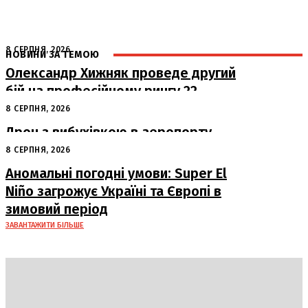
8 СЕРПНЯ, 2026
НОВИНИ ЗА ТЕМОЮ
Олександр Хижняк проведе другий
бій на професійному рингу 22
серпня у Львові
8 СЕРПНЯ, 2026
Дрон з вибухівкою в аеропорту
Лейпцига: США підозрюють Росію
8 СЕРПНЯ, 2026
Аномальні погодні умови: Super El
Niño загрожує Україні та Європі в
зимовий період
ЗАВАНТАЖИТИ БІЛЬШЕ
DAILY
INSIDER