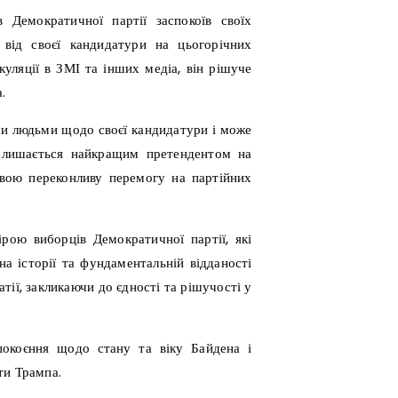
Демократичної партії заспокоїв своїх
 від своєї кандидатури на цьогорічних
куляції в ЗМІ та інших медіа, він рішуче
.
ими людьми щодо своєї кандидатури і може
 залишається найкращим претендентом на
вою переконливу перемогу на партійних
ірою виборців Демократичної партії, які
а історії та фундаментальній відданості
ії, закликаючи до єдності та рішучості у
окоєння щодо стану та віку Байдена і
ти Трампа.