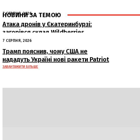
НОВИНИ ЗА ТЕМОЮ
7 СЕРПНЯ, 2026
Атака дронів у Єкатеринбурзі:
загорівся склад Wildberries
7 СЕРПНЯ, 2026
Трамп пояснив, чому США не
нададуть Україні нові ракети Patriot
ЗАВАНТАЖИТИ БІЛЬШЕ
Політика
Економіка
Бізнес
Блоги
Світ
Техно