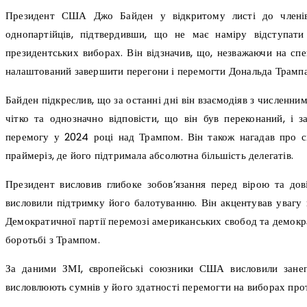
Президент США Джо Байден у відкритому листі до членів 
однопартійців, підтвердивши, що не має наміру відступати
президентських виборах. Він відзначив, що, незважаючи на спе
налаштований завершити перегони і перемогти Дональда Трампа
Байден підкреслив, що за останні дні він взаємодіяв з численн
чітко та однозначно відповісти, що він був переконаний, і
перемогу у 2024 році над Трампом. Він також нагадав про с
праймеріз, де його підтримала абсолютна більшість делегатів.
Президент висловив глибоке зобов’язання перед вірою та дов
висловили підтримку його балотуванню. Він акцентував увагу н
Демократичної партії перемозі американських свобод та демократ
боротьбі з Трампом.
За даними ЗМІ, європейські союзники США висловили занеп
висловлюють сумнів у його здатності перемогти на виборах про