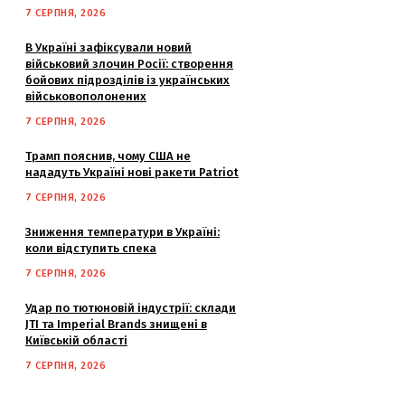
7 СЕРПНЯ, 2026
В Україні зафіксували новий
військовий злочин Росії: створення
бойових підрозділів із українських
військовополонених
7 СЕРПНЯ, 2026
Трамп пояснив, чому США не
нададуть Україні нові ракети Patriot
7 СЕРПНЯ, 2026
Зниження температури в Україні:
коли відступить спека
7 СЕРПНЯ, 2026
Удар по тютюновій індустрії: склади
JTI та Imperial Brands знищені в
Київській області
7 СЕРПНЯ, 2026