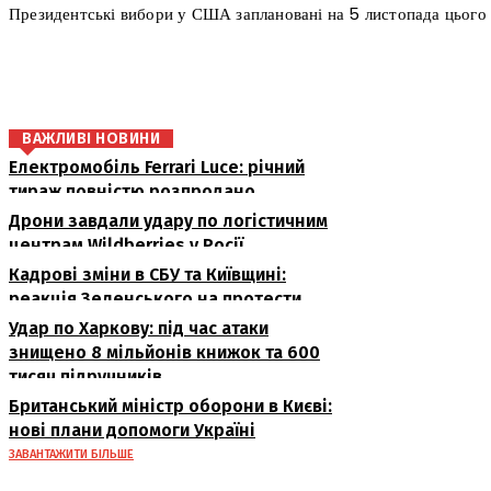
Президентські вибори у США заплановані на 5 листопада цього 
поділіться
ВАЖЛИВІ НОВИНИ
Електромобіль Ferrari Luce: річний
тираж повністю розпродано
Дрони завдали удару по логістичним
центрам Wildberries у Росії
Кадрові зміни в СБУ та Київщині:
реакція Зеленського на протести
Удар по Харкову: під час атаки
знищено 8 мільйонів книжок та 600
тисяч підручників
Британський міністр оборони в Києві:
нові плани допомоги Україні
ЗАВАНТАЖИТИ БІЛЬШЕ