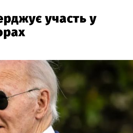
ерджує участь у
орах