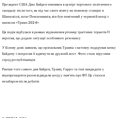
Президент США Джо Байден опинився в центрі чергового політичного
скандалу після того, як під час свого візиту на пожежну станцію в
Шанксвіллі, штат Пенсильванія, він був помічений у червоній кепці з
написом «Трамп 2024».
Ця подія відбулася в рамках відзначення річниці трагічних терактів 11
вересня, що додало ситуації особливого резонансу.
У Білому домі заявили, що прихильник Трампа з натовпу подарував кепку
Байдену і попросив її вдягнути як дружній жест. Фото стало вірусним
серед республіканців.
Раніше того самого дня Байден, Трамп, Гарріс та їхні кандидати у
віцепрезиденти разом відвідали захід у пам’ять про 911. Це сталося
незабаром після дебатів.