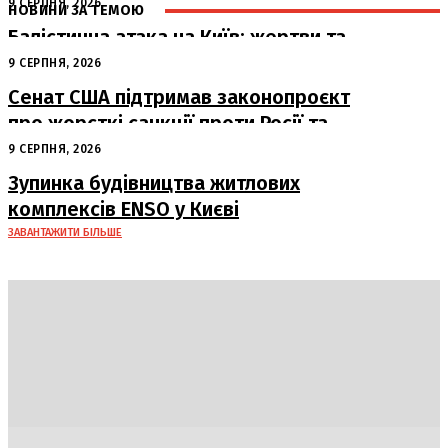
9 СЕРПНЯ, 2026
НОВИНИ ЗА ТЕМОЮ
Балістична атака на Київ: жертви та
руйнування
9 СЕРПНЯ, 2026
Сенат США підтримав законопроєкт
про жорсткі санкції проти Росії та
Ірану
9 СЕРПНЯ, 2026
Зупинка будівництва житлових
комплексів ENSO у Києві
ЗАВАНТАЖИТИ БІЛЬШЕ
DAILY
INSIDER
Політика
Економіка
Бізнес
Блоги
Світ
Технології
Авто
Арт
Наука