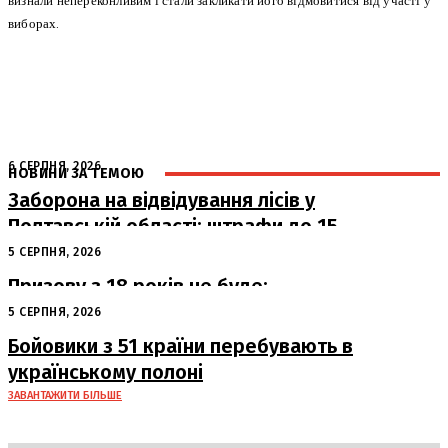
визнали непереконливим і стали закликати його відмовитися від участі у
виборах.
6 СЕРПНЯ, 2026
НОВИНИ ЗА ТЕМОЮ
Заборона на відвідування лісів у
Полтавській області: штрафи до 15
тисяч гривень
5 СЕРПНЯ, 2026
Призову з 18 років не буде:
офіційна позиція Офісу Президента
5 СЕРПНЯ, 2026
Бойовики з 51 країни перебувають в
українському полоні
ЗАВАНТАЖИТИ БІЛЬШЕ