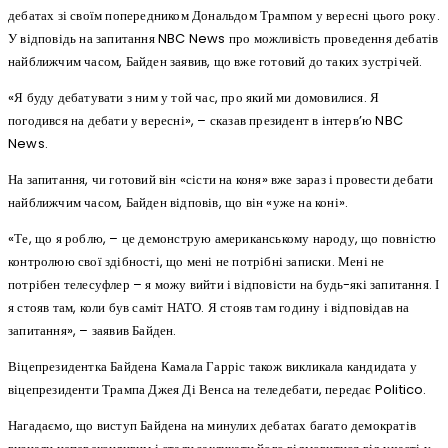
дебатах зі своїм попередником Дональдом Трампом у вересні цього року.
У відповідь на запитання NBC News про можливість проведення дебатів
найближчим часом, Байден заявив, що вже готовий до таких зустрічей.
«Я буду дебатувати з ним у той час, про який ми домовилися. Я
погодився на дебати у вересні», – сказав президент в інтерв’ю NBC
News.
На запитання, чи готовий він «сісти на коня» вже зараз і провести дебати
найближчим часом, Байден відповів, що він «уже на коні».
«Те, що я роблю, – це демонструю американському народу, що повністю
контролюю свої здібності, що мені не потрібні записки. Мені не
потрібен телесуфлер – я можу вийти і відповісти на будь-які запитання. І
я стояв там, коли був саміт НАТО. Я стояв там годину і відповідав на
запитання», – заявив Байден.
Віцепрезидентка Байдена Камала Гарріс також викликала кандидата у
віцепрезиденти Трампа Джея Ді Венса на теледебати, передає Politico.
Нагадаємо, що виступ Байдена на минулих дебатах багато демократів