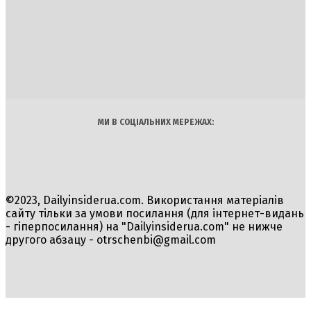
DAILY
INSIDER
Політика
Економіка
Бізнес
Блоги
Світ
Технології
Авто
Арт
Наука
МИ В СОЦІАЛЬНИХ МЕРЕЖАХ:
©2023, Dailyinsiderua.com. Використання матеріалів
сайту тільки за умови посилання (для інтернет-видань
- гіперпосилання) на "Dailyinsiderua.com" не нижче
другого абзацу -
otrschenbi@gmail.com