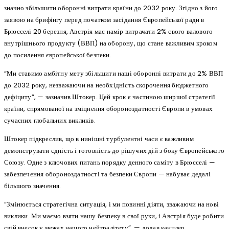
значно збільшити оборонні витрати країни до 2032 року. Згідно з його
заявою на брифінгу перед початком засідання Європейської ради в
Брюсселі 20 березня, Австрія має намір витрачати 2% свого валового
внутрішнього продукту (ВВП) на оборону, що стане важливим кроком
до посилення європейської безпеки.
“Ми ставимо амбітну мету збільшити наші оборонні витрати до 2% ВВП
до 2032 року, незважаючи на необхідність скорочення бюджетного
дефіциту”, — зазначив Штокер. Цей крок є частиною ширшої стратегії
країни, спрямованої на зміцнення обороноздатності Європи в умовах
сучасних глобальних викликів.
Штокер підкреслив, що в нинішні турбулентні часи є важливим
демонструвати єдність і готовність до рішучих дій з боку Європейського
Союзу. Одне з ключових питань порядку денного саміту в Брюсселі —
забезпечення обороноздатності та безпеки Європи — набуває дедалі
більшого значення.
“Змінюється стратегічна ситуація, і ми повинні діяти, зважаючи на нові
виклики. Ми маємо взяти нашу безпеку в свої руки, і Австрія буде робити
свій внесок у межах нашого нейтралітету”, — додав канцлер.