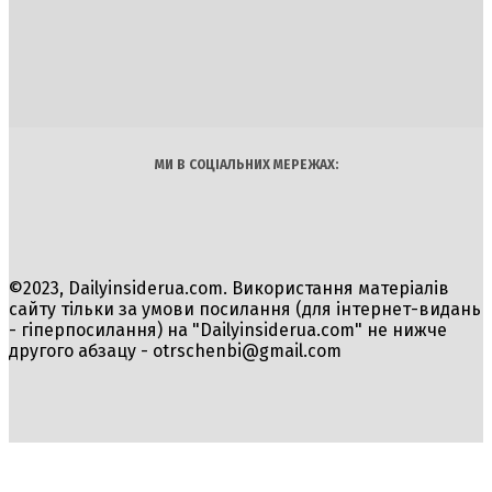
DAILY
INSIDER
Політика
Економіка
Бізнес
Блоги
Світ
Технології
Авто
Арт
Наука
МИ В СОЦІАЛЬНИХ МЕРЕЖАХ:
©2023, Dailyinsiderua.com. Використання матеріалів
сайту тільки за умови посилання (для інтернет-видань
- гіперпосилання) на "Dailyinsiderua.com" не нижче
другого абзацу -
otrschenbi@gmail.com