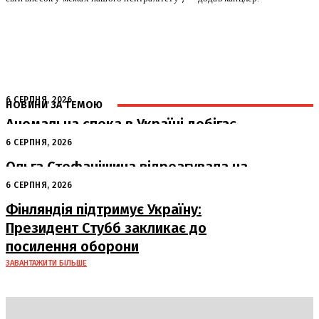
6 СЕРПНЯ, 2026
НОВИНИ ЗА ТЕМОЮ
Аномальна спека в Україні добігає
кінця: очікується похолодання
6 СЕРПНЯ, 2026
Ольга Стефанішина відреагувала на
підозри від НАБУ та САП
6 СЕРПНЯ, 2026
Фінляндія підтримує Україну:
Президент Стубб закликає до
посилення оборони
ЗАВАНТАЖИТИ БІЛЬШЕ