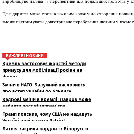
виробництво палива → перспективи для подальших польотів у г
Це відкриття може стати ключовим кроком до створення повноці
зможе підтримувати довготривале перебування людини у космосі
поділіться
ВАЖЛИВІ НОВИНИ
Кремль застосовує жорсткі методи
примусу для мобілізації росіян на
фронт
Зміни в НАТО: Залужний висловився
про вступ України до Альянсу
Кадрові зміни в Кремлі: Лавров може
зайняти пост віцепрем’єра
Трамп пояснив, чому США не нададуть
Україні нові ракети Patriot
Латвія закрила кордон із Білоруссю