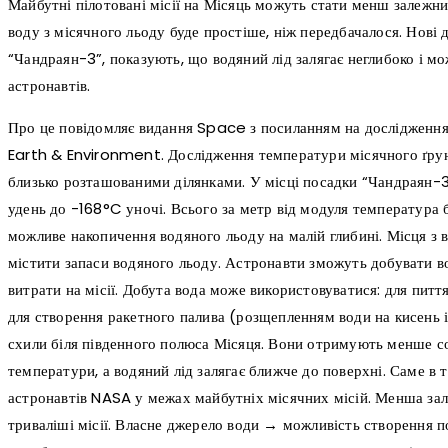
Майбутні пілотовані місії на Місяць можуть стати менш залежним
воду з місячного льоду буде простіше, ніж передбачалося. Нові 
“Чандраян-3”, показують, що водяний лід залягає неглибоко і м
астронавтів.
Про це повідомляє видання Space з посиланням на досліджен
Earth & Environment. Дослідження температури місячного ґрунт
близько розташованими ділянками. У місці посадки “Чандраян-
удень до -168°C уночі. Всього за метр від модуля температура 
можливе накопичення водяного льоду на малій глибині. Місця з
містити запаси водяного льоду. Астронавти зможуть добувати в
витрати на місії. Добута вода може використовуватися: для питт
для створення ракетного палива (розщепленням води на кисень і
схили біля південного полюса Місяця. Вони отримують менше со
температури, а водяний лід залягає ближче до поверхні. Саме в 
астронавтів NASA у межах майбутніх місячних місій. Менша зал
триваліші місії. Власне джерело води → можливість створення п