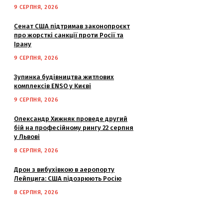
9 СЕРПНЯ, 2026
Сенат США підтримав законопроєкт
про жорсткі санкції проти Росії та
Ірану
9 СЕРПНЯ, 2026
Зупинка будівництва житлових
комплексів ENSO у Києві
9 СЕРПНЯ, 2026
Олександр Хижняк проведе другий
бій на професійному рингу 22 серпня
у Львові
8 СЕРПНЯ, 2026
Дрон з вибухівкою в аеропорту
Лейпцига: США підозрюють Росію
8 СЕРПНЯ, 2026