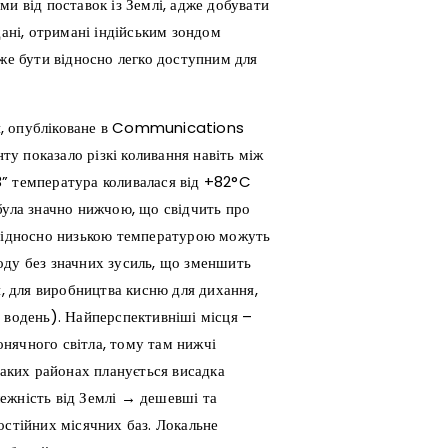
и від поставок із Землі, адже добувати
дані, отримані індійським зондом
оже бути відносно легко доступним для
ня, опубліковане в Communications
у показало різкі коливання навіть між
3” температура коливалася від +82°C
була значно нижчою, що свідчить про
 відносно низькою температурою можуть
оду без значних зусиль, що зменшить
я, для виробництва кисню для дихання,
 водень). Найперспективніші місця –
нячного світла, тому там нижчі
таких районах планується висадка
ежність від Землі → дешевші та
остійних місячних баз. Локальне