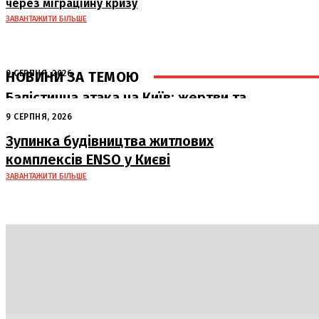
через міграційну кризу
ЗАВАНТАЖИТИ БІЛЬШЕ
НОВИНИ ЗА ТЕМОЮ
9 СЕРПНЯ, 2026
Балістична атака на Київ: жертви та
руйнування
9 СЕРПНЯ, 2026
Зупинка будівництва житлових
комплексів ENSO у Києві
ЗАВАНТАЖИТИ БІЛЬШЕ
Політика
Економіка
Бізнес
Блоги
Світ
Техно