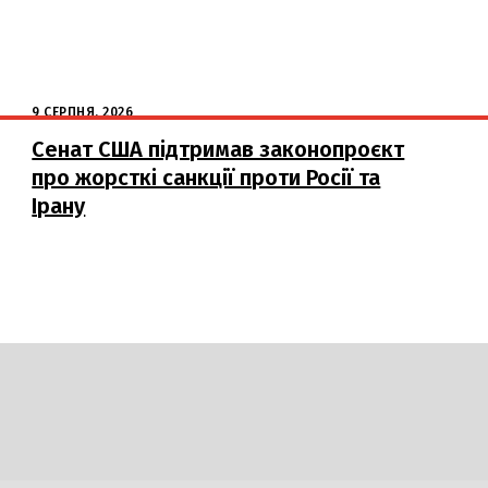
9 СЕРПНЯ, 2026
Сенат США підтримав законопроєкт
про жорсткі санкції проти Росії та
Ірану
DAILY
INSIDER
логії
Авто
Арт
Наука