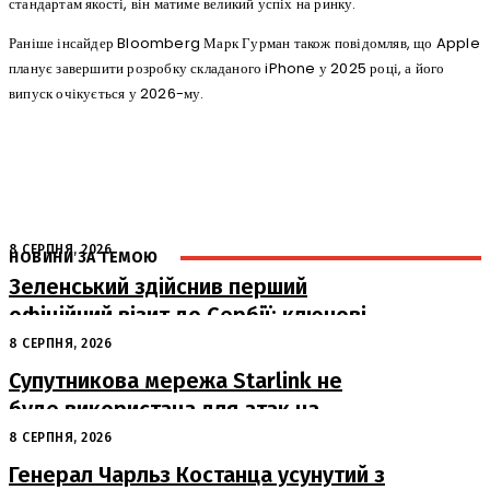
стандартам якості, він матиме великий успіх на ринку.
Раніше інсайдер Bloomberg Марк Гурман також повідомляв, що Apple
планує завершити розробку складаного iPhone у 2025 році, а його
випуск очікується у 2026-му.
8 СЕРПНЯ, 2026
НОВИНИ ЗА ТЕМОЮ
Зеленський здійснив перший
офіційний візит до Сербії: ключові
переговори з Вучичем
8 СЕРПНЯ, 2026
Супутникова мережа Starlink не
буде використана для атак на
російські пускові установки
8 СЕРПНЯ, 2026
Генерал Чарльз Костанца усунутий з