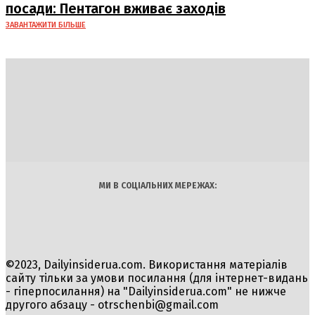
посади: Пентагон вживає заходів
ЗАВАНТАЖИТИ БІЛЬШЕ
DAILY
INSIDER
Політика
Економіка
Бізнес
Блоги
Світ
Технології
Авто
Арт
Наука
МИ В СОЦІАЛЬНИХ МЕРЕЖАХ:
©2023, Dailyinsiderua.com. Використання матеріалів
сайту тільки за умови посилання (для інтернет-видань
- гіперпосилання) на "Dailyinsiderua.com" не нижче
другого абзацу -
otrschenbi@gmail.com