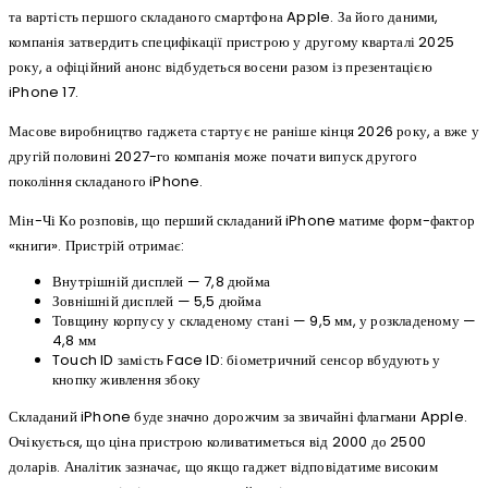
та вартість першого складаного смартфона Apple. За його даними,
компанія затвердить специфікації пристрою у другому кварталі 2025
року, а офіційний анонс відбудеться восени разом із презентацією
iPhone 17.
Масове виробництво гаджета стартує не раніше кінця 2026 року, а вже у
другій половині 2027-го компанія може почати випуск другого
покоління складаного iPhone.
Мін-Чі Ко розповів, що перший складаний iPhone матиме форм-фактор
«книги». Пристрій отримає:
Внутрішній дисплей — 7,8 дюйма
Зовнішній дисплей — 5,5 дюйма
Товщину корпусу у складеному стані — 9,5 мм, у розкладеному —
4,8 мм
Touch ID замість Face ID: біометричний сенсор вбудують у
кнопку живлення збоку
Складаний iPhone буде значно дорожчим за звичайні флагмани Apple.
Очікується, що ціна пристрою коливатиметься від 2000 до 2500
доларів. Аналітик зазначає, що якщо гаджет відповідатиме високим