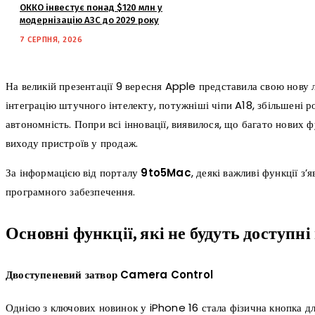
ОККО інвестує понад $120 млн у
модернізацію АЗС до 2029 року
7 СЕРПНЯ, 2026
На великій презентації 9 вересня Apple представила свою нову л
інтеграцію штучного інтелекту, потужніші чіпи A18, збільшені 
автономність. Попри всі інновації, виявилося, що багато нових 
виходу пристроїв у продаж.
За інформацією від порталу
9to5Mac
, деякі важливі функції з
програмного забезпечення.
Основні функції, які не будуть доступні 
Двоступеневий затвор Camera Control
Однією з ключових новинок у iPhone 16 стала фізична кнопка дл