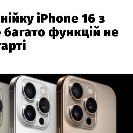
нійку iPhone 16 з
е багато функцій не
тарті