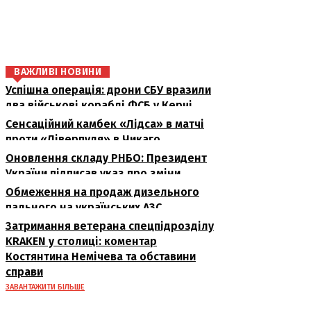
поділіться
ВАЖЛИВІ НОВИНИ
Успішна операція: дрони СБУ вразили
два військові кораблі ФСБ у Керчі
Сенсаційний камбек «Лідса» в матчі
проти «Ліверпуля» в Чикаго
Оновлення складу РНБО: Президент
України підписав указ про зміни
Обмеження на продаж дизельного
пального на українських АЗС
Затримання ветерана спецпідрозділу
KRAKEN у столиці: коментар
Костянтина Немічева та обставини
справи
ЗАВАНТАЖИТИ БІЛЬШЕ