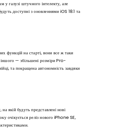
ам у галузі штучного інтелекту, але
будуть доступні з оновленнями iOS 18.1 та
их функцій на старті, вони все ж таки
 іншого — збільшені розміри Pro-
інійці, та покращена автономність завдяки
 на якій будуть представлені нові
оку очікується реліз нового iPhone SE,
актеристиками.