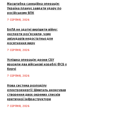
Масштабна санкційна операція:
Україна планує завдати удару по
російському ВПК
7 СЕРПНЯ, 2026
БпЛА не здатні вирішити війну:
експерти роз’яснили, чому
авіаударів недостатньо для
досягнення миру
7 СЕРПНЯ, 2026
Успішна операція: дрони СБУ
вразили два військові кораблі ФСБ у
Керчі
7 СЕРПНЯ, 2026
Нова система розподілу
електроенергії: Шмигаль анонсував
створення двох окремих списків
критичної інфраструктури
7 СЕРПНЯ, 2026