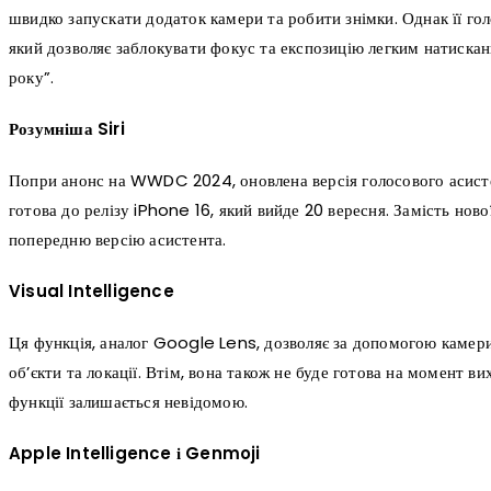
швидко запускати додаток камери та робити знімки. Однак її го
який дозволяє заблокувати фокус та експозицію легким натискан
року”.
Розумніша Siri
Попри анонс на WWDC 2024, оновлена версія голосового асистен
готова до релізу iPhone 16, який вийде 20 вересня. Замість нової
попередню версію асистента.
Visual Intelligence
Ця функція, аналог Google Lens, дозволяє за допомогою камери
об’єкти та локації. Втім, вона також не буде готова на момент вих
функції залишається невідомою.
Apple Intelligence і Genmoji