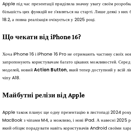
Apple під час презентації приділила значну увагу своїм розробк
більшість цих функцій не з’являться на старті. Лише деякі з них 
18.2, а повна реалізація очікується у 2025 році.
Що чекати від iPhone 16?
Хоча iPhone 16 і iPhone 16 Pro не отримають частину своїх нов
запропонують користувачам багато цікавих можливостей. Серед
моделей, новий
Action Button
, який тепер доступний у всій л
чіпу A18.
Майбутні релізи від Apple
Apple також планує ще одну презентацію в листопаді 2024 року,
MacBook з чіпами M4, а можливо, і нові iPad. А навесні 2025 р
який обіцяє порадувати навіть користувачів Android своїми хар