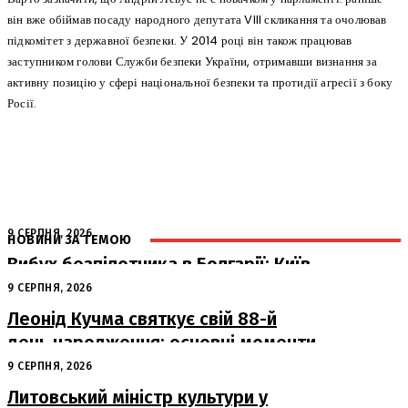
він вже обіймав посаду народного депутата VIII скликання та очолював
підкомітет з державної безпеки. У 2014 році він також працював
заступником голови Служби безпеки України, отримавши визнання за
активну позицію у сфері національної безпеки та протидії агресії з боку
Росії.
9 СЕРПНЯ, 2026
НОВИНИ ЗА ТЕМОЮ
Вибух безпілотника в Болгарії: Київ
готовий до спільного розслідування
9 СЕРПНЯ, 2026
Леонід Кучма святкує свій 88-й
день народження: основні моменти
з життя другого Президента України
9 СЕРПНЯ, 2026
Литовський міністр культури у