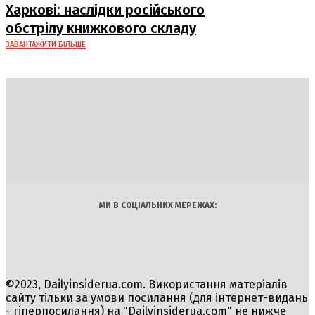
Харкові: наслідки російського
обстрілу книжкового складу
ЗАВАНТАЖИТИ БІЛЬШЕ
DAILY
INSIDER
Політика
Економіка
Бізнес
Блоги
Світ
Технології
Авто
Арт
Наука
МИ В СОЦІАЛЬНИХ МЕРЕЖАХ:
©2023, Dailyinsiderua.com. Використання матеріалів
сайту тільки за умови посилання (для інтернет-видань
- гіперпосилання) на "Dailyinsiderua.com" не нижче