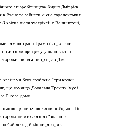
ічного співробітництва Кирил Дмітрієв
 в Росію та зайняти місце європейських
в 3 квітня після зустрічей у Вашингтоні,
ами адміністрації Трампа”, проте не
они досягли прогресу у відновленні
 заморожений адміністрацією Джо
ма країнами було зроблено “три кроки
сив, що команда Дональда Трампа “чує і
тва Білого дому.
 питання припинення вогню в Україні. Він
сторона нібито досягла “значного
ня бойових дій він не розкрив.