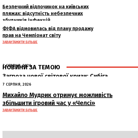
Безпечний відпочинок на київських
пляжах: відсутність небезпечних
збудників інфекцій
ФІФА відмовилась від плану продажу
прав на Чемпіонат світу
ЗАВАНТАЖИТИ БІЛЬШЕ
НОВИНИ ЗА ТЕМОЮ
7 СЕРПНЯ, 2026
Загроза нової світової кризи: Сибіга
попередив про наслідки атак РФ на
7 СЕРПНЯ, 2026
судна
Михайло Мудрик отримує можливість
збільшити ігровий час у «Челсі»
ЗАВАНТАЖИТИ БІЛЬШЕ