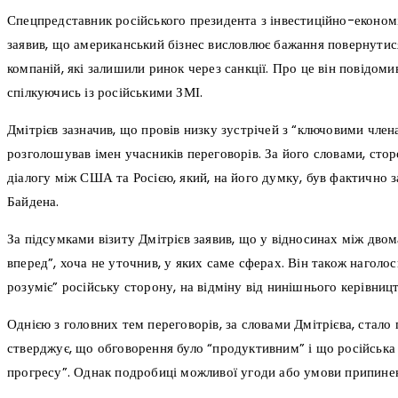
Спецпредставник російського президента з інвестиційно-економ
заявив, що американський бізнес висловлює бажання повернутися
компаній, які залишили ринок через санкції. Про це він повідоми
спілкуючись із російськими ЗМІ.
Дмітрієв зазначив, що провів низку зустрічей з “ключовими член
розголошував імен учасників переговорів. За його словами, стор
діалогу між США та Росією, який, на його думку, був фактично
Байдена.
За підсумками візиту Дмітрієв заявив, що у відносинах між дво
вперед”, хоча не уточнив, у яких саме сферах. Він також наголо
розуміє” російську сторону, на відміну від нинішнього керівниц
Однією з головних тем переговорів, за словами Дмітрієва, стало
стверджує, що обговорення було “продуктивним” і що російська 
прогресу”. Однак подробиці можливої угоди або умови припинен