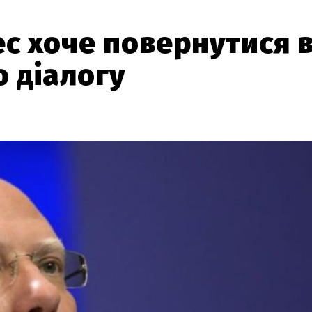
с хоче повернутися 
о діалогу