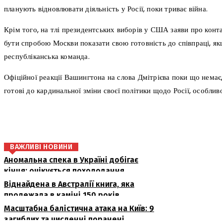
планують відновлювати діяльність у Росії, поки триває війна.
Крім того, на тлі президентських виборів у США заяви про конт
бути спробою Москви показати свою готовність до співпраці, як
республіканська команда.
Офіційної реакції Вашингтона на слова Дмітрієва поки що нема
готові до кардинальної зміни своєї політики щодо Росії, особлив
поділіться
ВАЖЛИВІ НОВИНИ
Аномальна спека в Україні добігає
кінця: очікується похолодання
Віднайдена в Австралії книга, яка
пролежала в каміні 150 років
Масштабна балістична атака на Київ: 9
загиблих та численні поранені