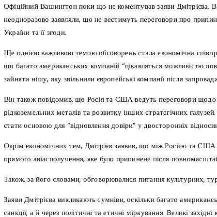
Офіційний Вашингтон поки що не коментував заяви Дмітрієва. 
неодноразово заявляли, що не вестимуть переговори про припине
України та її згоди.
Ще однією важливою темою обговорень стала економічна співпра
що багато американських компаній “цікавляться можливістю пове
зайняти нішу, яку звільнили європейські компанії після запровад
Він також повідомив, що Росія та США ведуть переговори щодо 
рідкоземельних металів та розвитку інших стратегічних галузей.
стати основою для “відновлення довіри” у двосторонніх відноси
Окрім економічних тем, Дмітрієв заявив, що між Росією та США 
прямого авіасполучення, яке було припинене після повномасштаб
Також, за його словами, обговорювалися питання культурних, тур
Заяви Дмітрієва викликають сумніви, оскільки багато американсь
санкції, а й через політичні та етичні міркування. Великі західн