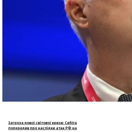
Загроза нової світової кризи: Сибіга
попередив про наслідки атак РФ на