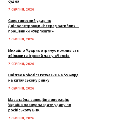
судна
7 СЕРПНЯ, 2026
Смертоносний удар по
Дніпропетровщині: серед загиблих –
працівники «Укрпошти»
7 СЕРПНЯ, 2026
Михайло Мудрик отримує можливість
збільшити ігровий час у «Челсі»
7 СЕРПНЯ, 2026
Unitree Robotics готує IPO на $9 млрд
на китайському ринку
7 СЕРПНЯ, 2026
Масштабна санкційна операція:
Україна планує завдати удару по
російському ВПК
7 СЕРПНЯ, 2026