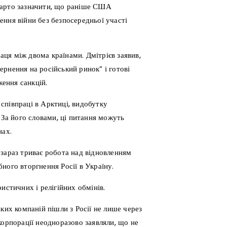
Варто зазначити, що раніше США
ння війни без безпосередньої участі
ця між двома країнами. Дмітрієв заявив,
рнення на російський ринок” і готові
ження санкцій.
співпраці в Арктиці, видобутку
 За його словами, ці питання можуть
нах.
зараз триває робота над відновленням
ного вторгнення Росії в Україну.
истичних і релігійних обмінів.
ких компаній пішли з Росії не лише через
і корпорації неодноразово заявляли, що не