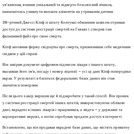
ув’язнення, вчинив унікальний та відверто безсовісний вчинок,
намагаючись уникнути виплати аліментів на утримання дитини.
39-річний Джессі Кіпф зі штату Кентуккі обманним шляхом отримав
доступ до системи реєстрації смертей на Гаваях і створив там
фальшивий файл про свою смерть.
Кіпф заповнив форму свідоцтва про смерть, призначивши себе медичним
свідком у цій справі.
Він завірив документ цифровим підписом лікаря з іншого штату,
вказавши його ім’я, посаду і номер ліцензії – усі ці дані Кіпф попередньо
вкрав. У результаті в багатьох федеральних базах даних він став
значитися померлим.
Після цього хакер вирішив ще й підзаробити у такий спосіб. Він проник
у системи реєстрації смертей інших штатів, використовуючи облікові
дані, вкрадені в інших лікарів і працівників, а звідти – у державні та
корпоративні мережі, а потім спробував продати доступ в інтернеті.
Встановлено, що він продавав вкрадені бази даних, що містять приватну