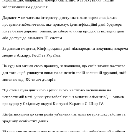
інформацію, наприклад, номери соціального страхування, іншим
кіберзлочинцям у даркнеті.
Даркнет – це частина інтернету, доступна тільки через спеціальне
програмне забезпечення, яке приховує ідентифікаційні дані браузера.
Існує безліч даркнет-ринків, де кіберзлочинці продають вкрадені дані
або доступ до зламаних ІТ-систем.
За даними слідства, Кіпф продавав дані міжнародним покупцям, зокрема
людям з Алжиру, Росії та України.
На суді він визнав свою провину, зазначивши, що скоїв злочин частково
для того, щоб уникнути виплати аліментів своїй колишній дружині, якій
винен понад 100 тисяч доларів.
“Ця схема була цинічною і руйнівною, частково заснованою на
непростимій меті: уникнути зобов’язань з виплати аліментів”, – заявив
прокурор у Східному окрузі Кентуккі Карлтон С. Шієр IV.
Кіпфа засудили до семи років ув’язнення за комп’ютерне шахрайство та
крадіжку особистих даних.
Відповідно до американського законодавства, він зобов’язаний відбути