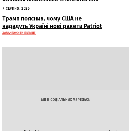
бойових підрозділів із українських
військовополонених
7 СЕРПНЯ, 2026
Трамп пояснив, чому США не
нададуть Україні нові ракети Patriot
ЗАВАНТАЖИТИ БІЛЬШЕ
DAILY
INSIDER
Політика
Економіка
Бізнес
Блоги
Світ
Технології
Авто
Арт
Наука
МИ В СОЦІАЛЬНИХ МЕРЕЖАХ: