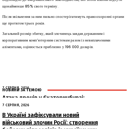
щонайменше 85% свого терміну.
Після звільнення за ним пильно спостерігатимуть правоохоронні органи
ще протягом трьох років.
Загальний розмір збитку, який злочинець завдав державним і
корпоративним комп’ютерним системам разом із невиплаченими
аліментами, оцінюється приблизно у 196 000 доларів.
7 СЕРПНЯ, 2026
НОВИНИ ЗА ТЕМОЮ
Атака дронів у Єкатеринбурзі:
загорівся склад Wildberries
7 СЕРПНЯ, 2026
В Україні зафіксували новий
військовий злочин Росії: створення