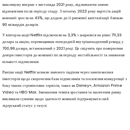
максимуму вперше з листопада 2021 року, відзначаючи значне
відновлення після періоду спаду. З початку 2023 року вартість акцій
компанії зросла на 43%, що додало до її ринкової капіталізації близько
90 мільярдів доларів.
У вівторок акції Netflix підскочили на 3,3% і закрилися на рівні 711,33
долара за акцію, перевищивши попередній внутрішньоденний рекорд у
700,99 долара, встановлений у 2021 році. Це свідчить про повернення
довіри інвесторів до компанії після періоду нестабільності та зниження
кількості підписників.
Раніше акції Netflix зазнали значного падіння через занепокоєння
інвесторів щодо скорочення бази підписників та посилення конкуренції з
боку інших стрімінгових сервісів, таких як Disney+, Amazon Prime
Video та HBO Max. Зменшення темпів зростання та насичення ринку
викликали сумніви щодо здатності компанії підтримувати свій
лідерський статус у галузі.