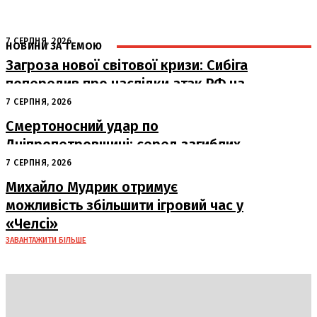
7 СЕРПНЯ, 2026
НОВИНИ ЗА ТЕМОЮ
Загроза нової світової кризи: Сибіга
попередив про наслідки атак РФ на
судна
7 СЕРПНЯ, 2026
Смертоносний удар по
Дніпропетровщині: серед загиблих
– працівники «Укрпошти»
7 СЕРПНЯ, 2026
Михайло Мудрик отримує
можливість збільшити ігровий час у
«Челсі»
ЗАВАНТАЖИТИ БІЛЬШЕ
DAILY
INSIDER