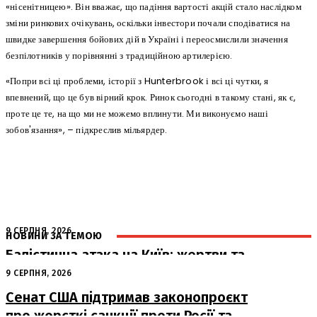
«нісенітницею». Він вважає, що падіння вартості акцій стало наслідком
зміни ринкових очікувань, оскільки інвестори почали сподіватися на
швидке завершення бойових дій в Україні і переосмислили значення
безпілотників у порівнянні з традиційною артилерією.
«Попри всі ці проблеми, історії з Hunterbrook і всі ці чутки, я
впевнений, що це був вірний крок. Ринок сьогодні в такому стані, як є,
проте це те, на що ми не можемо вплинути. Ми виконуємо наші
зобов'язання», – підкреслив мільярдер.
9 СЕРПНЯ, 2026
НОВИНИ ЗА ТЕМОЮ
Балістична атака на Київ: жертви та
руйнування
9 СЕРПНЯ, 2026
Сенат США підтримав законопроєкт
про жорсткі санкції проти Росії та