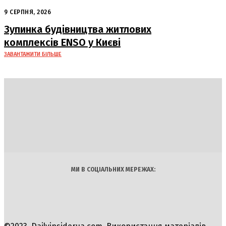
Ірану
9 СЕРПНЯ, 2026
Зупинка будівництва житлових
комплексів ENSO у Києві
ЗАВАНТАЖИТИ БІЛЬШЕ
DAILY
INSIDER
Політика
Економіка
Бізнес
Блоги
Світ
Технології
Авто
Арт
Наука
МИ В СОЦІАЛЬНИХ МЕРЕЖАХ: