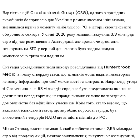
Вартість акцій Czechoslovak Group (CSG), одного з провідних
виробників боєприпасів для України в рамках «чеської ініціативи»,
зменшилася вдвічі з моменту найбільшого IPO в історії європейського
оборонного сектора. У січні 2026 року компанія залучила 3,8 мільярда
євро під час розміщення в Амстердамі, але вражаюче зростання
котирувань на 31% у перший день торгів було згодом швидко
компенсовано тривалим падінням.
Ситуація ускладнилася після виходу розслідування від Hunterbrook
Media, в якому стверджується, що компанія могла надати інвесторам
неповну інформацію про свої можливості та контракти. Наприклад, угода
зі Словаччиною на 58 мільярдів євро, яка була представлена як значне
досягнення перед торгами, насправді виявилася лише попередньою
домовленістю без офіційних учасників. Крім того, стало відомо, що
важливий іспанський завод, що виробляє порохові заряди, був
виключений з тендерів НАТО ще за шість місяців до IPO.
Міхал Стрнад, власник компанії, який особисто отримав 2,55 мільярда
євро від продажу акцій, називає звинувачення, висунуті в розслідуванні,