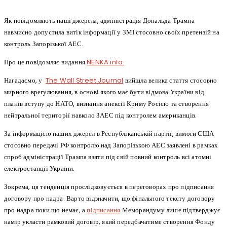
Як повідомляють наші джерела, адміністрація Дональда Трампа
навмисно допустила витік інформації у ЗМІ стосовно своїх претензій на
контроль Запорізької АЕС.
Про це повідомляє видання
NENKA.info.
Нагадаємо, у
The Wall Street Journal
вийшла велика стаття стосовно
мирного врегулювання, в основі якого має бути відмова України від
планів вступу до НАТО, визнання анексії Криму Росією та створення
нейтральної території навколо ЗАЕС під контролем американців.
За інформацією наших джерел в Республіканській партії, вимоги США
стосовно передачі РФ контролю над Запорізькою АЕС заявлені в рамках
спроб адміністрації Трампа взяти під свій повний контроль всі атомні
електростанції України.
Зокрема, ця тенденція прослідковується в переговорах про підписання
договору про надра. Варто відзначити, що фінального тексту договору
про надра поки що немає, а
підписання
Меморандуму лише підтверджує
намір укласти рамковий договір, який передбачатиме створення Фонду