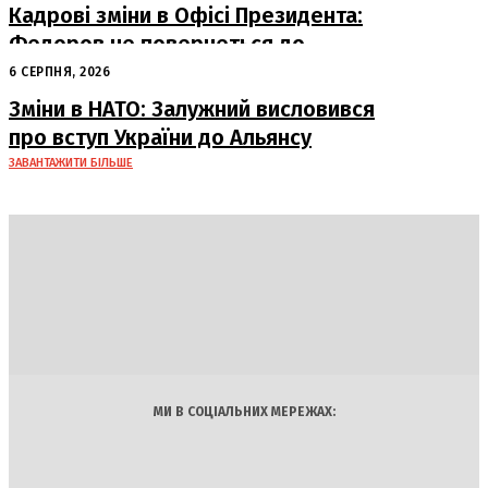
Кадрові зміни в Офісі Президента:
Федоров не повернеться до
Міноборони
6 СЕРПНЯ, 2026
Зміни в НАТО: Залужний висловився
про вступ України до Альянсу
ЗАВАНТАЖИТИ БІЛЬШЕ
DAILY
INSIDER
Політика
Економіка
Бізнес
Блоги
Світ
Технології
Авто
Арт
Наука
МИ В СОЦІАЛЬНИХ МЕРЕЖАХ: