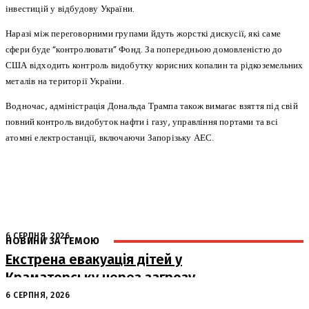
інвестицій у відбудову України.
Наразі між переговорними групами йдуть жорсткі дискусії, які саме
сфери буде “контролювати” Фонд. За попередньою домовленістю до
США відходить контроль видобутку корисних копалин та рідкоземельних
металів на території України.
Водночас, адміністрація Дональда Трампа також вимагає взяття під свій
повний контроль видобуток нафти і газу, управління портами та всі
атомні електростанції, включаючи Запорізьку АЕС.
6 СЕРПНЯ, 2026
НОВИНИ ЗА ТЕМОЮ
Екстрена евакуація дітей у
Краматорську через загрозу
безпеці
6 СЕРПНЯ, 2026