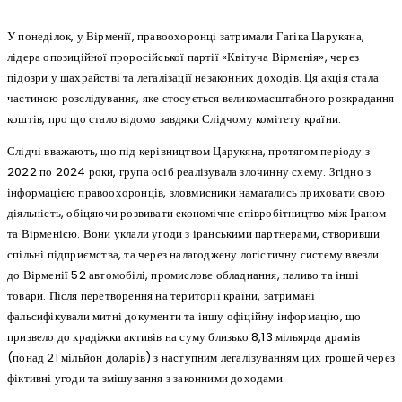
У понеділок, у Вірменії, правоохоронці затримали Гагіка Царукяна,
лідера опозиційної проросійської партії «Квітуча Вірменія», через
підозри у шахрайстві та легалізації незаконних доходів. Ця акція стала
частиною розслідування, яке стосується великомасштабного розкрадання
коштів, про що стало відомо завдяки Слідчому комітету країни.
Слідчі вважають, що під керівництвом Царукяна, протягом періоду з
2022 по 2024 роки, група осіб реалізувала злочинну схему. Згідно з
інформацією правоохоронців, зловмисники намагались приховати свою
діяльність, обіцяючи розвивати економічне співробітництво між Іраном
та Вірменією. Вони уклали угоди з іранськими партнерами, створивши
спільні підприємства, та через налагоджену логістичну систему ввезли
до Вірменії 52 автомобілі, промислове обладнання, паливо та інші
товари. Після перетворення на території країни, затримані
фальсифікували митні документи та іншу офіційну інформацію, що
призвело до крадіжки активів на суму близько 8,13 мільярда драмів
(понад 21 мільйон доларів) з наступним легалізуванням цих грошей через
фіктивні угоди та змішування з законними доходами.