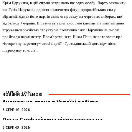
Крім Царукяна, в цій справі затримано ще одну особу. Варто зазначити,
що Гагік Царукян є однією з ключових фігур проросійських сил у
Вірменії, однак його партія зазнала провалу на чергових виборах, що
відбулися 7 червня. В результаті цієї виборчої кампанії, в якій активно
втручалися російські структури, політична сила Царукяна не змогла
пройти до парламенту. Прем'єр-міністр Нікол Пашинян оголосив про
«історичну перемогу» своєї партії «Громадянський договір» після
підрахунку голосів.
6 СЕРПНЯ, 2026
НОВИНИ ЗА ТЕМОЮ
Аномальна спека в Україні добігає
кінця: очікується похолодання
6 СЕРПНЯ, 2026
Ольга Стефанішина відреагувала на
підозри від НАБУ та САП
6 СЕРПНЯ, 2026