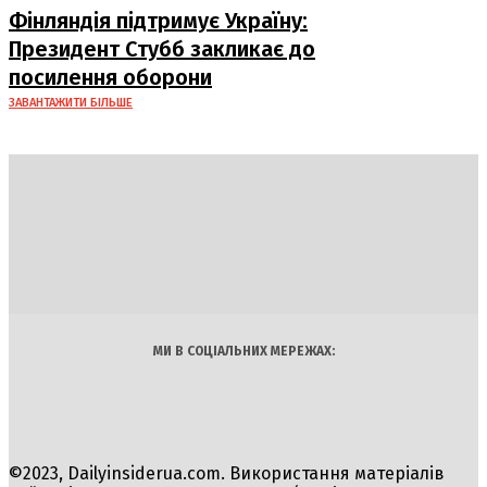
Фінляндія підтримує Україну:
Президент Стубб закликає до
посилення оборони
ЗАВАНТАЖИТИ БІЛЬШЕ
DAILY
INSIDER
Політика
Економіка
Бізнес
Блоги
Світ
Технології
Авто
Арт
Наука
МИ В СОЦІАЛЬНИХ МЕРЕЖАХ:
©2023, Dailyinsiderua.com. Використання матеріалів