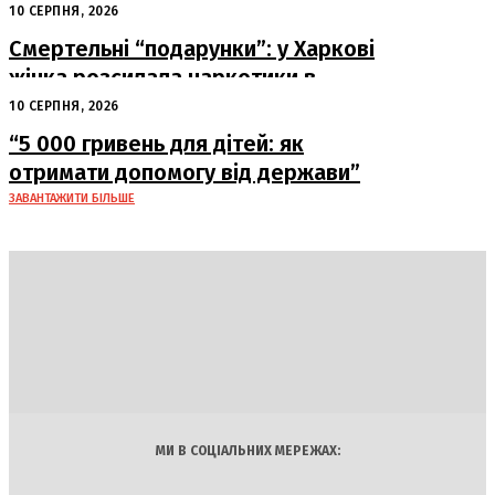
постраждалих зростає
10 СЕРПНЯ, 2026
Смертельні “подарунки”: у Харкові
жінка розсилала наркотики в
упаковках
10 СЕРПНЯ, 2026
“5 000 гривень для дітей: як
отримати допомогу від держави”
ЗАВАНТАЖИТИ БІЛЬШЕ
DAILY
INSIDER
Політика
Економіка
Бізнес
Блоги
Світ
Технології
Авто
Арт
Наука
МИ В СОЦІАЛЬНИХ МЕРЕЖАХ: