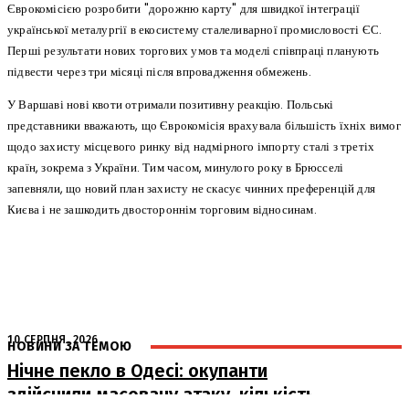
Єврокомісією розробити "дорожню карту" для швидкої інтеграції
української металургії в екосистему сталеливарної промисловості ЄС.
Перші результати нових торгових умов та моделі співпраці планують
підвести через три місяці після впровадження обмежень.
У Варшаві нові квоти отримали позитивну реакцію. Польські
представники вважають, що Єврокомісія врахувала більшість їхніх вимог
щодо захисту місцевого ринку від надмірного імпорту сталі з третіх
країн, зокрема з України. Тим часом, минулого року в Брюсселі
запевняли, що новий план захисту не скасує чинних преференцій для
Києва і не зашкодить двостороннім торговим відносинам.
10 СЕРПНЯ, 2026
НОВИНИ ЗА ТЕМОЮ
Нічне пекло в Одесі: окупанти
здійснили масовану атаку, кількість