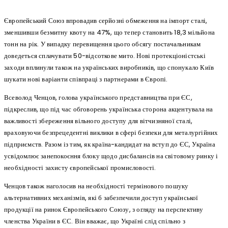
Європейський Союз впровадив серйозні обмеження на імпорт сталі,
зменшивши безмитну квоту на 47%, що тепер становить 18,3 мільйона
тонн на рік. У випадку перевищення цього обсягу постачальникам
доведеться сплачувати 50-відсоткове мито. Нові протекціоністські
заходи вплинули також на українських виробників, що спонукало Київ
шукати нові варіанти співпраці з партнерами в Європі.
Всеволод Ченцов, голова українського представництва при ЄС,
підкреслив, що під час обговорень українська сторона акцентувала на
важливості збереження вільного доступу для вітчизняної сталі,
враховуючи безпрецедентні виклики в сфері безпеки для металургійних
підприємств. Разом із тим, як країна-кандидат на вступ до ЄС, Україна
усвідомлює занепокоєння блоку щодо дисбалансів на світовому ринку і
необхідності захисту європейської промисловості.
Ченцов також наголосив на необхідності термінового пошуку
альтернативних механізмів, які б забезпечили доступ української
продукції на ринок Європейського Союзу, з огляду на перспективу
членства України в ЄС. Він вважає, що Україні слід спільно з