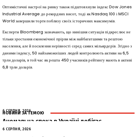
Оптимістичні настрої на ринку також підштовхнули індекс Dow Jones
Industrial Average до рекордних висот, тоді як Nasdaq 100 і MSCI
World завершили торги поблизу своїх історичних максимумів.
Експерти Bloomberg зазначають, що нинішня ситуація підкреслює не
тільки зростання економічної прірви між найбагатшими та рештою
населення, але й посилення нерівності серед самих мільярдерів. Згідно з
даними індексу, 50 найзаможніших людей контролюють активи на 6,5
трлн доларів, в той час як решта 450 учасників рейтингу мають в активі
6,8 трлн доларів.
6 СЕРПНЯ, 2026
НОВИНИ ЗА ТЕМОЮ
Аномальна спека в Україні добігає
кінця: очікується похолодання
6 СЕРПНЯ, 2026