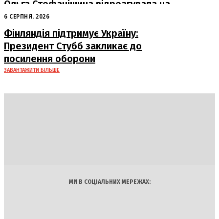
Ольга Стефанішина відреагувала на
підозри від НАБУ та САП
6 СЕРПНЯ, 2026
Фінляндія підтримує Україну:
Президент Стубб закликає до
посилення оборони
ЗАВАНТАЖИТИ БІЛЬШЕ
DAILY
INSIDER
Політика
Економіка
Бізнес
Блоги
Світ
Технології
Авто
Арт
Наука
МИ В СОЦІАЛЬНИХ МЕРЕЖАХ: