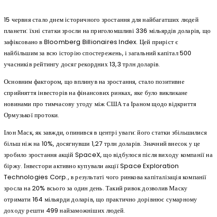
15 червня стало днем історичного зростання для найбагатших людей
планети: їхні статки зросли на приголомшливі 336 мільярдів доларів, що
зафіксовано в Bloomberg Billionaires Index. Цей приріст є
найбільшим за всю історію спостережень, і загальний капітал 500
учасників рейтингу досяг рекордних 13,3 трлн доларів.
Основним фактором, що вплинув на зростання, стало позитивне
сприйняття інвесторів на фінансових ринках, яке було викликане
новинами про тимчасову угоду між США та Іраном щодо відкриття
Ормузької протоки.
Ілон Маск, як завжди, опинився в центрі уваги: його статки збільшилися
більш ніж на 10%, досягнувши 1,27 трлн доларів. Значний внесок у це
зробило зростання акцій SpaceX, що відбулося після виходу компанії на
біржу. Інвестори активно купували акції Space Exploration
Technologies Corp., в результаті чого ринкова капіталізація компанії
зросла на 20% всього за один день. Такий ривок дозволив Маску
отримати 164 мільярди доларів, що практично дорівнює сумарному
доходу решти 499 найзаможніших людей.