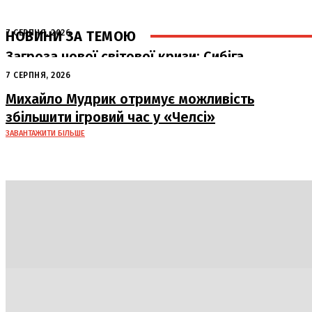
НОВИНИ ЗА ТЕМОЮ
7 СЕРПНЯ, 2026
Загроза нової світової кризи: Сибіга
попередив про наслідки атак РФ на
7 СЕРПНЯ, 2026
судна
Михайло Мудрик отримує можливість
збільшити ігровий час у «Челсі»
ЗАВАНТАЖИТИ БІЛЬШЕ
Політика
Економіка
Бізнес
Блоги
Світ
Техно