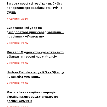
Загроза нової світової кризи: Сибіга
попередив про наслідки атак РФ на
судна
7 СЕРПНЯ, 2026
Смертоносний удар по
Дніпропетровщині: серед загиблих –
працівники «Укрпошти»
7 СЕРПНЯ, 2026
Михайло Мудрик отримує можливість
збільшити ігровий час у «Челсі»
7 СЕРПНЯ, 2026
Unitree Robotics готує IPO на $9 млрд
на китайському ринку
7 СЕРПНЯ, 2026
Масштабна санкційна операція:
Україна планує завдати удару по
російському ВПК