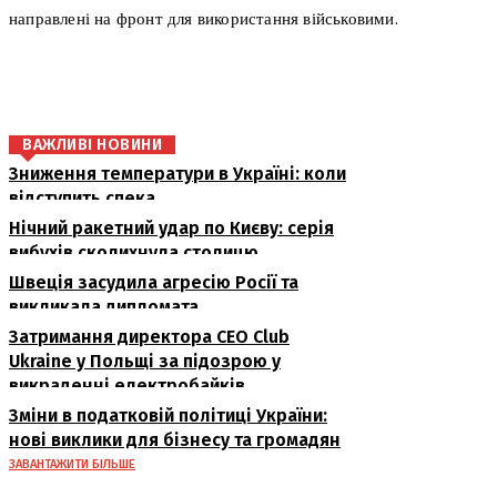
направлені на фронт для використання військовими.
поділіться
ВАЖЛИВІ НОВИНИ
Зниження температури в Україні: коли
відступить спека
Нічний ракетний удар по Києву: серія
вибухів сколихнула столицю
Швеція засудила агресію Росії та
викликала дипломата
Затримання директора CEO Club
Ukraine у Польщі за підозрою у
викраденні електробайків
Зміни в податковій політиці України:
нові виклики для бізнесу та громадян
ЗАВАНТАЖИТИ БІЛЬШЕ