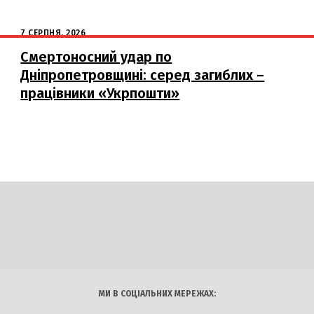
7 СЕРПНЯ, 2026
Смертоносний удар по
Дніпропетровщині: серед загиблих –
працівники «Укрпошти»
DAILY
INSIDER
логії
Авто
Арт
Наука
МИ В СОЦІАЛЬНИХ МЕРЕЖАХ: