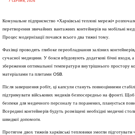
7 СЕРПНЯ, 2026
Комунальне підприємство «Харківські теплові мережі» розпочало
перетворення звичайних вантажних контейнерів на мобільні меди
Процес модернізації почався всього два тижні тому.
Фахівці проводять глибоке переобладнання залізних контейнерів
сучасної медицини. У бокси вбудовують додаткові бічні входи, а
збереження оптимальної температури внутрішнього простору к
матеріалами та плитами OSB.
Після завершення робіт, ці капсули стануть повноцінними стабі
підтримувати військових медиків безпосередньо на фронті. Щоб
безпеки для медичного персоналу та поранених, планується повн
Всередині контейнерів будуть розміщені необхідні медичні столи
швидкої допомоги.
Протягом двох тижнів харківські тепловики змогли підготувати ч