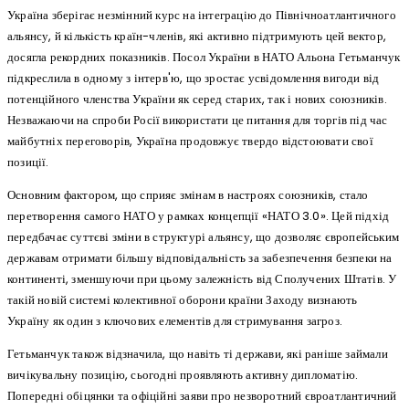
Україна зберігає незмінний курс на інтеграцію до Північноатлантичного
альянсу, й кількість країн-членів, які активно підтримують цей вектор,
досягла рекордних показників. Посол України в НАТО Альона Гетьманчук
підкреслила в одному з інтерв'ю, що зростає усвідомлення вигоди від
потенційного членства України як серед старих, так і нових союзників.
Незважаючи на спроби Росії використати це питання для торгів під час
майбутніх переговорів, Україна продовжує твердо відстоювати свої
позиції.
Основним фактором, що сприяє змінам в настроях союзників, стало
перетворення самого НАТО у рамках концепції «НАТО 3.0». Цей підхід
передбачає суттєві зміни в структурі альянсу, що дозволяє європейським
державам отримати більшу відповідальність за забезпечення безпеки на
континенті, зменшуючи при цьому залежність від Сполучених Штатів. У
такій новій системі колективної оборони країни Заходу визнають
Україну як один з ключових елементів для стримування загроз.
Гетьманчук також відзначила, що навіть ті держави, які раніше займали
вичікувальну позицію, сьогодні проявляють активну дипломатію.
Попередні обіцянки та офіційні заяви про незворотний євроатлантичний