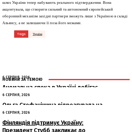
шлях України тепер набувають реального підтвердження. Вона
акцентувала, що створити сильний та автономний європейський
оборонний механізм західні партнери зможуть лише з Україною в складі
Альянсу, а не залишаючи її поза його межами.
Tags
Україна
6 СЕРПНЯ, 2026
НОВИНИ ЗА ТЕМОЮ
Аномальна спека в Україні добігає
кінця: очікується похолодання
6 СЕРПНЯ, 2026
Ольга Стефанішина відреагувала на
підозри від НАБУ та САП
6 СЕРПНЯ, 2026
Фінляндія підтримує Україну:
Президент Стубб закликає до