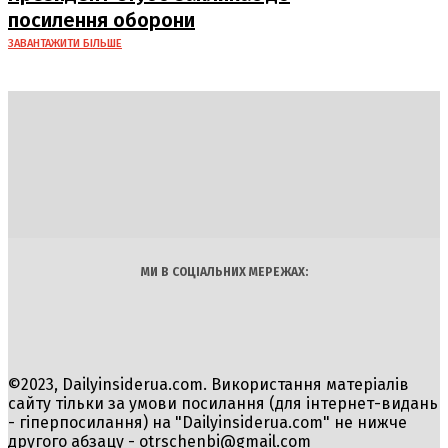
посилення оборони
ЗАВАНТАЖИТИ БІЛЬШЕ
DAILY
INSIDER
Політика
Економіка
Бізнес
Блоги
Світ
Технології
Авто
Арт
Наука
МИ В СОЦІАЛЬНИХ МЕРЕЖАХ:
©2023, Dailyinsiderua.com. Використання матеріалів
сайту тільки за умови посилання (для інтернет-видань
- гіперпосилання) на "Dailyinsiderua.com" не нижче
другого абзацу -
otrschenbi@gmail.com