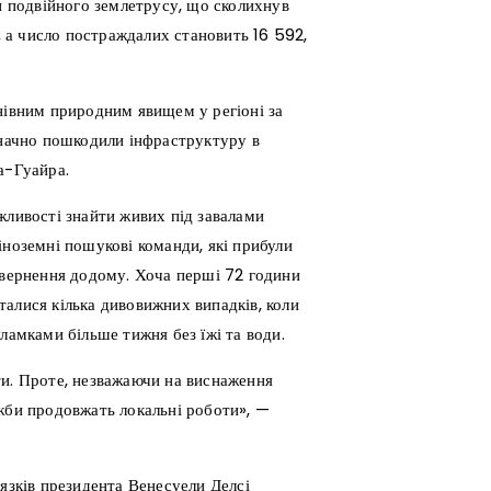
ки подвійного землетрусу, що сколихнув
б, а число постраждалих становить 16 592,
нівним природним явищем у регіоні за
значно пошкодили інфраструктуру в
а-Гуайра.
жливості знайти живих під завалами
іноземні пошукові команди, які прибули
овернення додому. Хоча перші 72 години
алися кілька дивовижних випадків, коли
ламками більше тижня без їжі та води.
ти. Проте, незважаючи на виснаження
ужби продовжать локальні роботи», —
’язків президента Венесуели Делсі