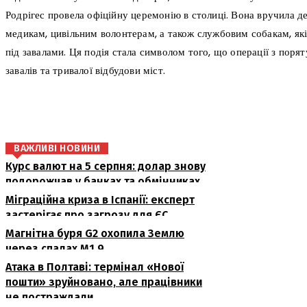
Родрігес провела офіційну церемонію в столиці. Вона вручила де
медикам, цивільним волонтерам, а також службовим собакам, які
під завалами. Ця подія стала символом того, що операції з пор
завалів та тривалої відбудови міст.
поділіться
ВАЖЛИВІ НОВИНИ
Курс валют на 5 серпня: долар знову
подорожчав у банках та обмінниках
Міграційна криза в Іспанії: експерт
застерігає про загрозу для ЄС
Магнітна буря G2 охопила Землю
через спалах M1.9
Атака в Полтаві: термінал «Нової
пошти» зруйновано, але працівники
не постраждали