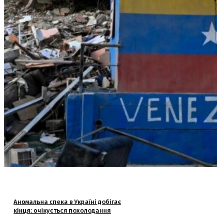
Аномальна спека в Україні добігає
кінця: очікується похолодання