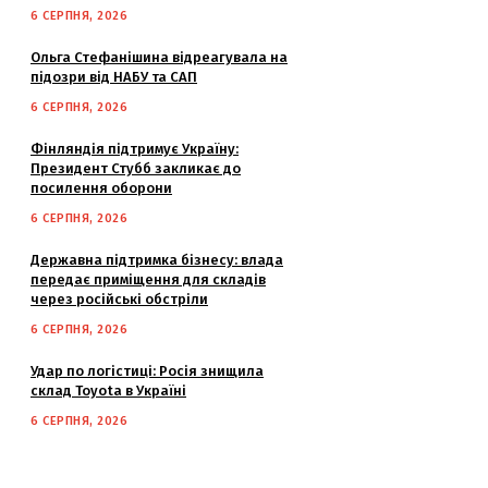
6 СЕРПНЯ, 2026
Ольга Стефанішина відреагувала на
підозри від НАБУ та САП
6 СЕРПНЯ, 2026
Фінляндія підтримує Україну:
Президент Стубб закликає до
посилення оборони
6 СЕРПНЯ, 2026
Державна підтримка бізнесу: влада
передає приміщення для складів
через російські обстріли
6 СЕРПНЯ, 2026
Удар по логістиці: Росія знищила
склад Toyota в Україні
6 СЕРПНЯ, 2026