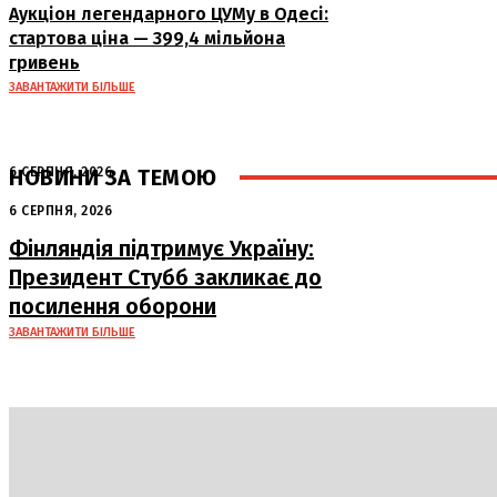
Аукціон легендарного ЦУМу в Одесі:
стартова ціна — 399,4 мільйона
гривень
ЗАВАНТАЖИТИ БІЛЬШЕ
НОВИНИ ЗА ТЕМОЮ
6 СЕРПНЯ, 2026
Аномальна спека в Україні добігає
6 СЕРПНЯ, 2026
кінця: очікується похолодання
Фінляндія підтримує Україну:
Президент Стубб закликає до
посилення оборони
ЗАВАНТАЖИТИ БІЛЬШЕ