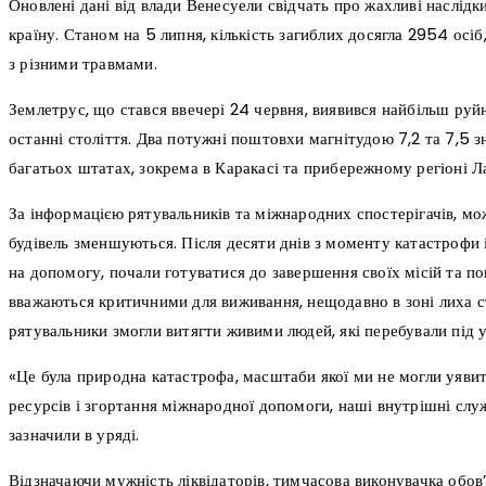
Оновлені дані від влади Венесуели свідчать про жахливі наслід
країну. Станом на 5 липня, кількість загиблих досягла 2954 осі
з різними травмами.
Землетрус, що стався ввечері 24 червня, виявився найбільш руй
останні століття. Два потужні поштовхи магнітудою 7,2 та 7,5 
багатьох штатах, зокрема в Каракасі та прибережному регіоні Л
За інформацією рятувальників та міжнародних спостерігачів, мо
будівель зменшуються. Після десяти днів з моменту катастрофи 
на допомогу, почали готуватися до завершення своїх місій та п
вважаються критичними для виживання, нещодавно в зоні лиха ст
рятувальники змогли витягти живими людей, які перебували під у
«Це була природна катастрофа, масштаби якої ми не могли уяви
ресурсів і згортання міжнародної допомоги, наші внутрішні сл
зазначили в уряді.
Відзначаючи мужність ліквідаторів, тимчасова виконувачка обов