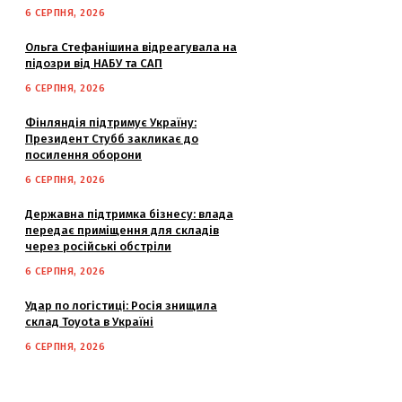
6 СЕРПНЯ, 2026
Ольга Стефанішина відреагувала на
підозри від НАБУ та САП
6 СЕРПНЯ, 2026
Фінляндія підтримує Україну:
Президент Стубб закликає до
посилення оборони
6 СЕРПНЯ, 2026
Державна підтримка бізнесу: влада
передає приміщення для складів
через російські обстріли
6 СЕРПНЯ, 2026
Удар по логістиці: Росія знищила
склад Toyota в Україні
6 СЕРПНЯ, 2026