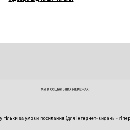
DAILY
INSIDER
логії
Авто
Арт
Наука
МИ В СОЦІАЛЬНИХ МЕРЕЖАХ:
ту тільки за умови посилання (для інтернет-видань - гіпе