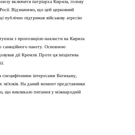
Союзу включити патріарха Кирила, голову
 Росії. Відзначимо, що цей церковний
ці публічно підтримав військову агресію
тупила з пропозицією накласти на Кирила
го санкційного пакету. Основною
овував дії Кремля. Проте ця ініціатива
ії.
а специфічними інтересами Ватикану,
х зв’язків. На даний момент представники
ію, що викликало питання у міжнародній