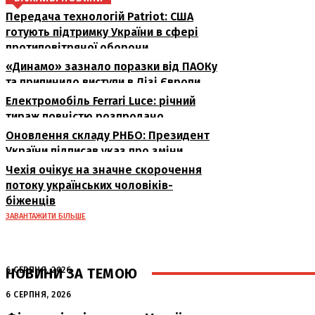
Передача технологій Patriot: США
готують підтримку України в сфері
протиповітряної оборони
«Динамо» зазнало поразки від ПАОКу
та припинило виступи в Лізі Європи
Електромобіль Ferrari Luce: річний
тираж повністю розпродано
Оновлення складу РНБО: Президент
України підписав указ про зміни
Чехія очікує на значне скорочення
потоку українських чоловіків-
біженців
ЗАВАНТАЖИТИ БІЛЬШЕ
НОВИНИ ЗА ТЕМОЮ
6 СЕРПНЯ, 2026
Аномальна спека в Україні добігає
6 СЕРПНЯ, 2026
кінця: очікується похолодання