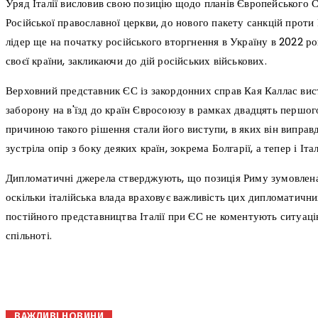
Уряд Італії висловив свою позицію щодо планів Європейського 
Російської православної церкви, до нового пакету санкцій проти
лідер ще на початку російського вторгнення в Україну в 2022 ро
своєї країни, закликаючи до дій російських військових.
Верховний представник ЄС із закордонних справ Кая Каллас вис
заборону на в'їзд до країн Євросоюзу в рамках двадцять першо
причиною такого рішення стали його виступи, в яких він виправд
зустріла опір з боку деяких країн, зокрема Болгарії, а тепер і Італ
Дипломатичні джерела стверджують, що позиція Риму зумовлен
оскільки італійська влада враховує важливість цих дипломатични
постійного представництва Італії при ЄС не коментують ситуац
спільноті.
поділіться
ВАЖЛИВІ НОВИНИ