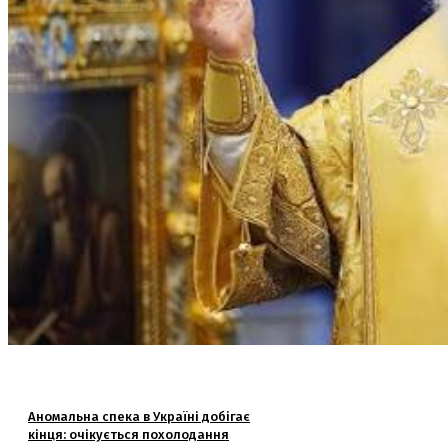
Аномальна спека в Україні добігає
кінця: очікується похолодання