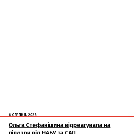
6 СЕРПНЯ, 2026
Ольга Стефанішина відреагувала на
підозри від НАБУ та САП