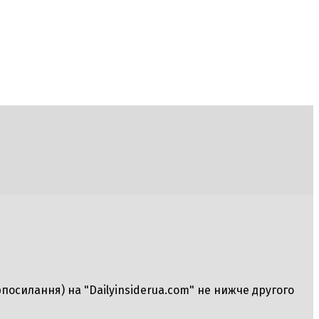
рпосилання) на "Dailyinsiderua.com" не нижче другого