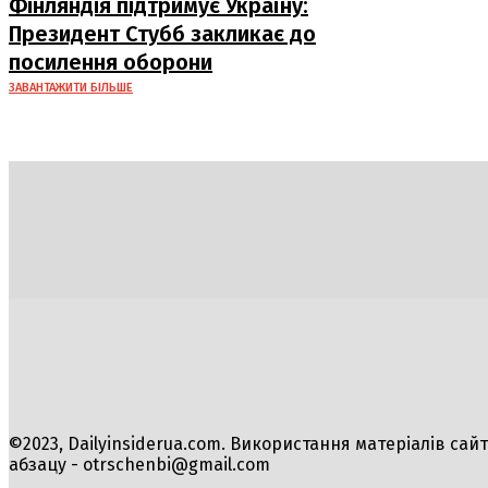
Фінляндія підтримує Україну:
Президент Стубб закликає до
посилення оборони
ЗАВАНТАЖИТИ БІЛЬШЕ
Політика
Економіка
Бізнес
Блоги
Світ
Техно
©2023, Dailyinsiderua.com. Використання матеріалів сай
абзацу -
otrschenbi@gmail.com