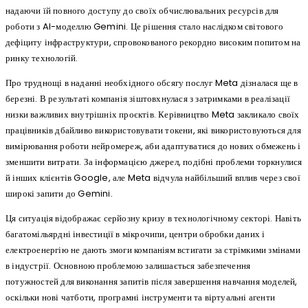
надаючи їй повного доступу до своїх обчислювальних ресурсів для
роботи з AI-моделлю Gemini. Це рішення стало наслідком світового
дефіциту інфраструктури, спровокованого рекордно високим попитом на
ринку технологій.
Про труднощі в наданні необхідного обсягу послуг Meta дізналася ще в
березні. В результаті компанія зіштовхнулася з затримками в реалізації
низки важливих внутрішніх проєктів. Керівництво Meta закликало своїх
працівників дбайливо використовувати токени, які використовуються для
вимірювання роботи нейромереж, аби адаптуватися до нових обмежень і
зменшити витрати. За інформацією джерел, подібні проблеми торкнулися
й інших клієнтів Google, але Meta відчула найбільший вплив через свої
широкі запити до Gemini.
Ця ситуація відображає серйозну кризу в технологічному секторі. Навіть
багатомільярдні інвестиції в мікрочипи, центри обробки даних і
електроенергію не дають змоги компаніям встигати за стрімкими змінами
в індустрії. Основною проблемою залишається забезпечення
потужностей для виконання запитів після завершення навчання моделей,
оскільки нові чатботи, програмні інструменти та віртуальні агенти