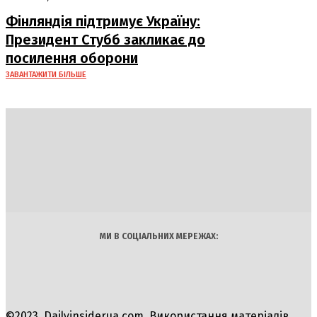
Фінляндія підтримує Україну:
Президент Стубб закликає до
посилення оборони
ЗАВАНТАЖИТИ БІЛЬШЕ
DAILY
INSIDER
Політика
Економіка
Бізнес
Блоги
Світ
Технології
Авто
Арт
Наука
МИ В СОЦІАЛЬНИХ МЕРЕЖАХ:
©2023, Dailyinsiderua.com. Використання матеріалів