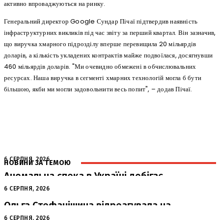
активно впроваджуються на ринку.
Генеральний директор Google Сундар Пічаї підтвердив наявність
інфраструктурних викликів під час звіту за перший квартал. Він зазначив,
що виручка хмарного підрозділу вперше перевищила 20 мільярдів
доларів, а кількість укладених контрактів майже подвоїлася, досягнувши
460 мільярдів доларів. "Ми очевидно обмежені в обчислювальних
ресурсах. Наша виручка в сегменті хмарних технологій могла б бути
більшою, якби ми могли задовольнити весь попит", – додав Пічаї.
6 СЕРПНЯ, 2026
НОВИНИ ЗА ТЕМОЮ
Аномальна спека в Україні добігає
кінця: очікується похолодання
6 СЕРПНЯ, 2026
Ольга Стефанішина відреагувала на
підозри від НАБУ та САП
6 СЕРПНЯ, 2026