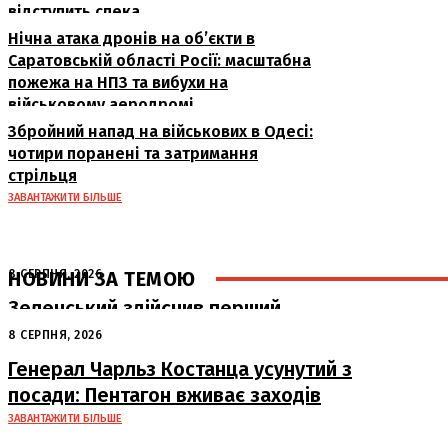
відступить спека
Нічна атака дронів на об’єкти в
Саратовській області Росії: масштабна
пожежа на НПЗ та вибухи на
військовому аеродромі
Збройний напад на військових в Одесі:
чотири поранені та затримання
стрільця
ЗАВАНТАЖИТИ БІЛЬШЕ
НОВИНИ ЗА ТЕМОЮ
8 СЕРПНЯ, 2026
Зеленський здійснив перший
офіційний візит до Сербії: ключові
8 СЕРПНЯ, 2026
переговори з Вучичем
Генерал Чарльз Костанца усунутий з
посади: Пентагон вживає заходів
ЗАВАНТАЖИТИ БІЛЬШЕ