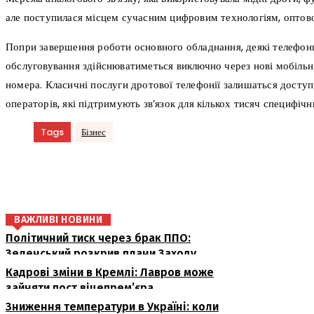
але поступилася місцем сучасним цифровим технологіям, оптово
Попри завершення роботи основного обладнання, деякі телефонн
обслуговування здійснюватиметься виключно через нові мобільні
номера. Класичні послуги дротової телефонії залишаться досту
операторів, які підтримують зв’язок для кількох тисяч специфічн
Tags
Бізнес
поділіться
ВАЖЛИВІ НОВИНИ
Політичний тиск через брак ППО:
Зеленський розкрив плани Заходу
Кадрові зміни в Кремлі: Лавров може
зайняти пост віцепрем’єра
Зниження температури в Україні: коли