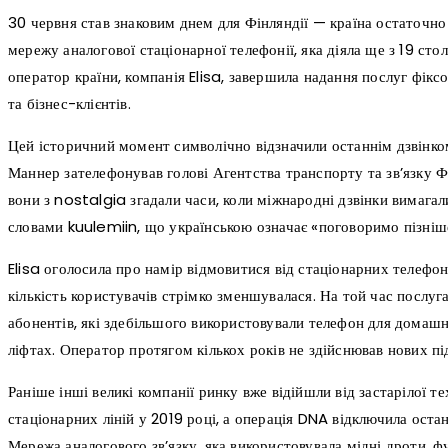
30 червня став знаковим днем для Фінляндії — країна остаточно
мережу аналогової стаціонарної телефонії, яка діяла ще з 19 ст
оператор країни, компанія Elisa, завершила надання послуг фіксо
та бізнес-клієнтів.
Цей історичний момент символічно відзначили останнім дзвінком
Маннер зателефонував голові Агентства транспорту та зв’язку Фі
вони з nostalgia згадали часи, коли міжнародні дзвінки вимага
словами kuulemiin, що українською означає «поговоримо пізніш
Elisa оголосила про намір відмовитися від стаціонарних телефон
кількість користувачів стрімко зменшувалася. На той час послуг
абонентів, які здебільшого використовували телефон для домашніх
ліфтах. Оператор протягом кількох років не здійснював нових пі
Раніше інші великі компанії ринку вже відійшли від застарілої т
стаціонарних ліній у 2019 році, а операція DNA відключила оста
Мережа аналогового зв’язку, яка використовувала мідні дроти, фу