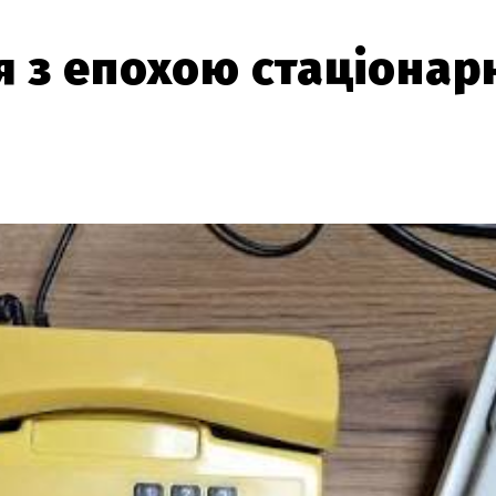
 з епохою стаціонар