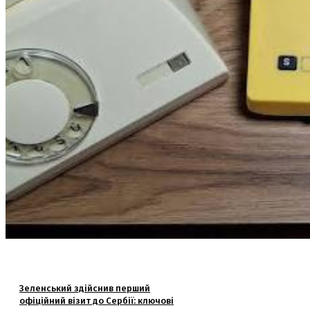
Зеленський здійснив перший
офіційний візит до Сербії: ключові