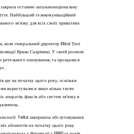
 закрила останню загальнонаціональну
оліття. Найбільший телекомунікаційний
ваного зв’язку для всіх своїх приватних
, коли генеральний директор Elisa Топі
нляндії Яркко Саарімякі. У своїй розмові
ли ретельного планування, та прощалися
е».
ів ще на початку цього року, оскільки
ами користувалися лише кілька тисяч
 апаратів, факсів або систем зв’язку в
дключень.
ехнології: Telia завершила обслуговування
нніх абонентів на початку цього року.
нкціонувала у Фінляндії з 1880-х років,