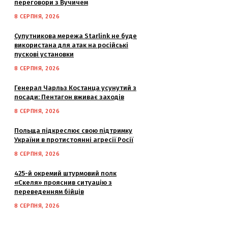
переговори з Вучичем
8 СЕРПНЯ, 2026
Супутникова мережа Starlink не буде
використана для атак на російські
пускові установки
8 СЕРПНЯ, 2026
Генерал Чарльз Костанца усунутий з
посади: Пентагон вживає заходів
8 СЕРПНЯ, 2026
Польща підкреслює свою підтримку
України в протистоянні агресії Росії
8 СЕРПНЯ, 2026
425-й окремий штурмовий полк
«Скеля» прояснив ситуацію з
переведенням бійців
8 СЕРПНЯ, 2026